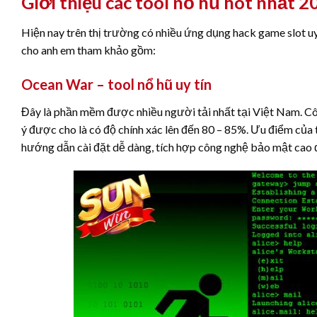
Giới thiệu các tool nổ hũ hot nhất 2
Hiện nay trên thị trường có nhiều ứng dụng hack game slot uy
cho anh em tham khảo gồm:
Ocean War – tool nổ hũ uy tín
Đây là phần mềm được nhiều người tải nhất tại Việt Nam. Côn
ý được cho là có độ chính xác lên đến 80 – 85%. Ưu điểm của 
hướng dẫn cài đặt dễ dàng, tích hợp công nghệ bảo mật cao để