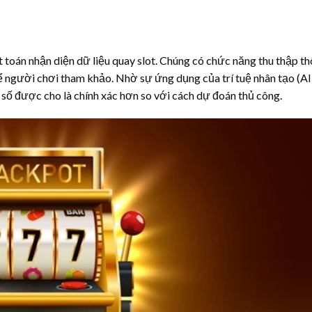
toán nhận diện dữ liệu quay slot. Chúng có chức năng thu thập thô
ể người chơi tham khảo. Nhờ sự ứng dụng của trí tuệ nhân tạo (AI)
g số được cho là chính xác hơn so với cách dự đoán thủ công.
Cá Cược Champions League An
Cá Cược Serie A 
Toàn Hiệu Quả Cùng SUNWIN
Toàn Diện Và Hiệ