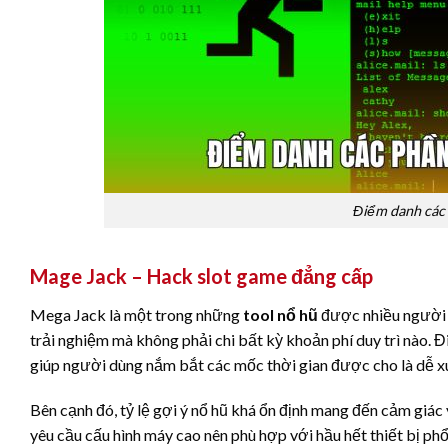
Điểm danh các 
Mage Jack – Hack slot game đẳng cấp
Mega Jack là một trong những
tool nổ hũ
được nhiều người l
trải nghiệm mà không phải chi bất kỳ khoản phí duy trì nào.
giúp người dùng nắm bắt các mốc thời gian được cho là dễ x
Bên cạnh đó, tỷ lệ gợi ý nổ hũ khá ổn định mang đến cảm giác
yêu cầu cấu hình máy cao nên phù hợp với hầu hết thiết bị phổ