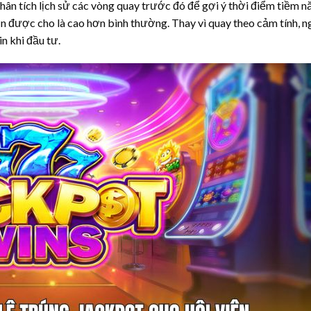
phân tích lịch sử các vòng quay trước đó để gợi ý thời điểm tiềm n
n được cho là cao hơn bình thường. Thay vì quay theo cảm tính, 
n khi đầu tư.