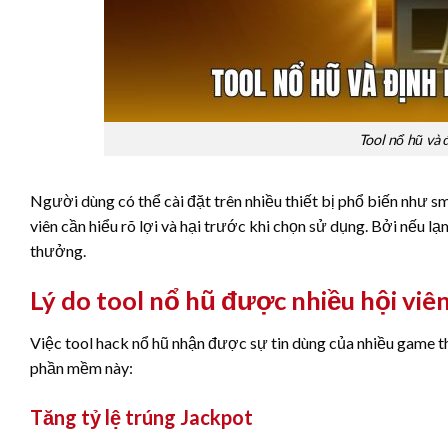
Tool nổ hũ và 
Người dùng có thể cài đặt trên nhiều thiết bị phổ biến như sm
viên cần hiểu rõ lợi và hại trước khi chọn sử dụng. Bởi nếu l
thưởng.
Lý do tool nổ hũ được nhiều hội viên
Việc tool hack nổ hũ nhận được sự tin dùng của nhiều game thủ
phần mềm này:
Tăng tỷ lệ trúng Jackpot