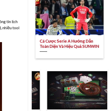
ng tin lịch
, nhiều tool
Hướng Dẫn
Cá Cược Bundesliga Hướng
u Quả SUNWIN
Dẫn Toàn Diện Và Hiệu Quả
SUNWIN