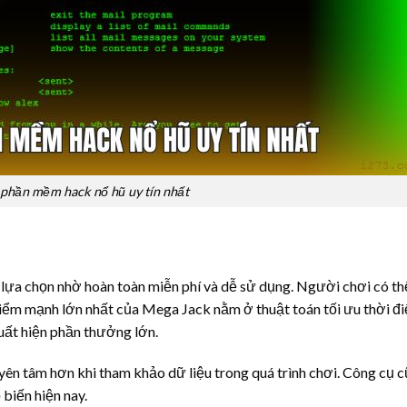
phần mềm hack nổ hũ uy tín nhất
ựa chọn nhờ hoàn toàn miễn phí và dễ sử dụng. Người chơi có thể
 Điểm mạnh lớn nhất của Mega Jack nằm ở thuật toán tối ưu thời đ
uất hiện phần thưởng lớn.
 yên tâm hơn khi tham khảo dữ liệu trong quá trình chơi. Công cụ 
 biến hiện nay.