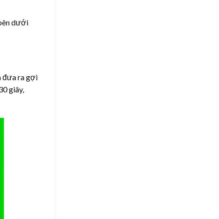
 bên dưới
 đưa ra gợi
30 giây,