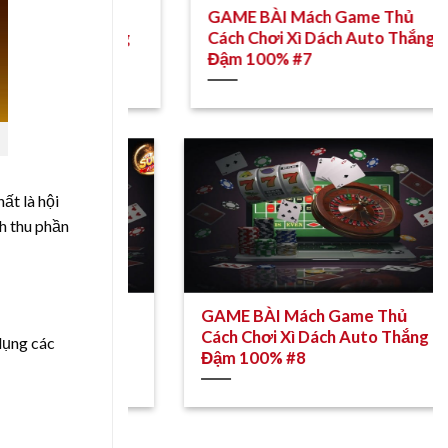
ame Thủ
GAME BÀI Mách Game Thủ
 Auto Thắng
Cách Chơi Xì Dách Auto Thắng
Đậm 100% #7
ất là hội
ch thu phần
ame Thủ
GAME BÀI Mách Game Thủ
 Auto Thắng
Cách Chơi Xì Dách Auto Thắng
 dụng các
Đậm 100% #8