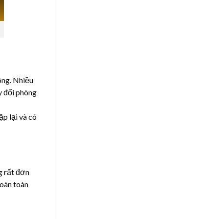
ông. Nhiều
y đổi phòng
ặp lại và có
g rất đơn
hoàn toàn