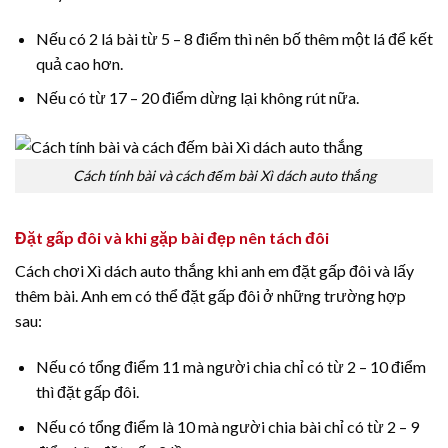
Nếu có 2 lá bài từ 5 – 8 điểm thì nên bố thêm một lá để kết
quả cao hơn.
Nếu có từ 17 – 20 điểm dừng lại không rút nữa.
Cách tính bài và cách đếm bài Xì dách auto thắng
Đặt gấp đôi và khi gặp bài đẹp nên tách đôi
Cách chơi Xì dách auto thắng khi anh em đặt gấp đôi và lấy
thêm bài. Anh em có thể đặt gấp đôi ở những trường hợp
sau:
Nếu có tổng điểm 11 mà người chia chỉ có từ 2 – 10 điểm
thì đặt gấp đôi.
Nếu có tổng điểm là 10 mà người chia bài chỉ có từ 2 – 9