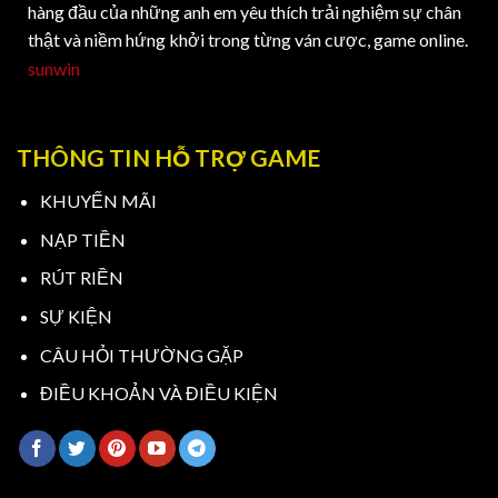
hàng đầu của những anh em yêu thích trải nghiệm sự chân
thật và niềm hứng khởi trong từng ván cược, game online.
sunwin
THÔNG TIN HỖ TRỢ GAME
KHUYẾN MÃI
NẠP TIỀN
RÚT RIỀN
SỰ KIỆN
CÂU HỎI THƯỜNG GẶP
ĐIỀU KHOẢN VÀ ĐIỀU KIỆN