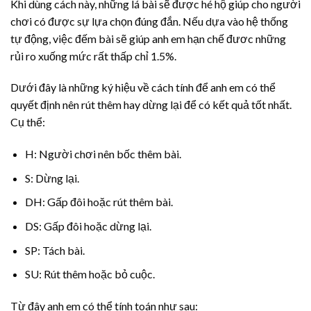
Khi dùng cách này, những lá bài sẽ được hé hộ giúp cho người
chơi có được sự lựa chọn đúng đắn. Nếu dựa vào hệ thống
tự động, việc đếm bài sẽ giúp anh em hạn chế đươc những
rủi ro xuống mức rất thấp chỉ 1.5%.
Dưới đây là những ký hiệu về cách tính để anh em có thể
quyết định nên rút thêm hay dừng lại để có kết quả tốt nhất.
Cụ thể:
H: Người chơi nên bốc thêm bài.
S: Dừng lại.
DH: Gấp đôi hoặc rút thêm bài.
DS: Gấp đôi hoặc dừng lại.
SP: Tách bài.
SU: Rút thêm hoặc bỏ cuộc.
Từ đây anh em có thể tính toán như sau: