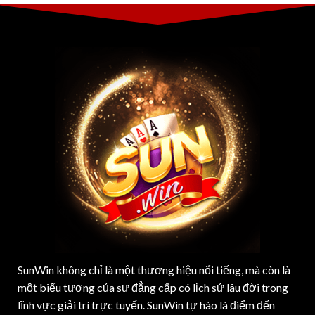
SunWin không chỉ là một thương hiệu nổi tiếng, mà còn là
một biểu tượng của sự đẳng cấp có lịch sử lâu đời trong
lĩnh vực giải trí trực tuyến. SunWin tự hào là điểm đến