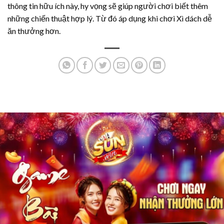
thông tin hữu ích này, hy vọng sẽ giúp người chơi biết thêm
những chiến thuật hợp lý. Từ đó áp dụng khi chơi Xì dách dễ
ăn thưởng hơn.