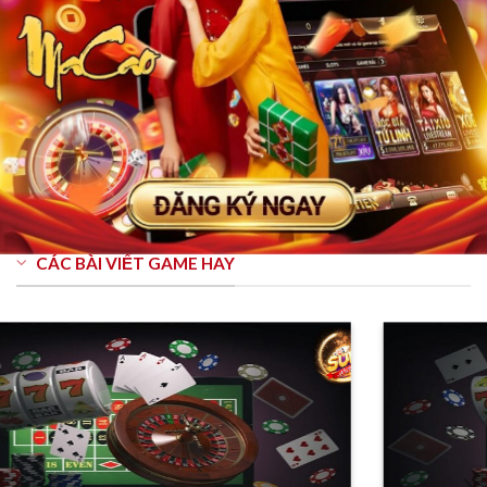
CÁC BÀI VIẾT GAME HAY