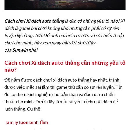
Cách chơi Xì dách auto thắng
là cần có những yếu tố nào? Xì
dách là game bài chơi không khó nhưng cần phải có sự rèn
luyện kỹ năng chơi. Để anh em hiểu rõ hơn và có chiến thuật
chơi cho mình, hãy xem ngay bài viết dưới đây
của
Sunwin
nhé!
Cách chơi Xì dách auto thắng cần những yếu tố
nào?
Để nắm được cách chơi xì dách auto thắng hay nhất, tránh
được việc mắc sai lầm thì game thủ cần có sự rèn luyện. Từ
đó có thêm kinh nghiệm cho bản thân và đúc rút ra chiến
thuật cho mình. Dưới đây là một số yếu tố chơi Xì dách để
luôn thắng. Cụ thể:
Tâm lý luôn bình tĩnh