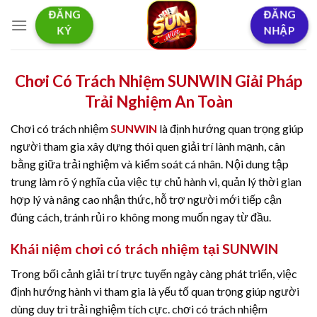
Skip
ĐĂNG
ĐĂNG
to
KÝ
NHẬP
content
Chơi Có Trách Nhiệm SUNWIN Giải Pháp
Trải Nghiệm An Toàn
Chơi có trách nhiệm
SUNWIN
là định hướng quan trọng giúp
người tham gia xây dựng thói quen giải trí lành mạnh, cân
bằng giữa trải nghiệm và kiểm soát cá nhân. Nội dung tập
trung làm rõ ý nghĩa của việc tự chủ hành vi, quản lý thời gian
hợp lý và nâng cao nhận thức, hỗ trợ người mới tiếp cận
đúng cách, tránh rủi ro không mong muốn ngay từ đầu.
Khái niệm chơi có trách nhiệm tại SUNWIN
Trong bối cảnh giải trí trực tuyến ngày càng phát triển, việc
định hướng hành vi tham gia là yếu tố quan trọng giúp người
dùng duy trì trải nghiệm tích cực. chơi có trách nhiệm