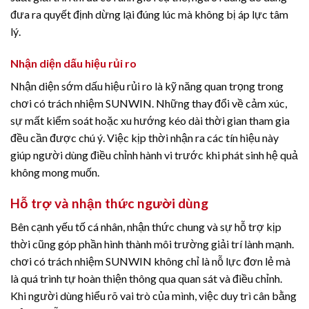
đưa ra quyết định dừng lại đúng lúc mà không bị áp lực tâm
lý.
Nhận diện dấu hiệu rủi ro
Nhận diện sớm dấu hiệu rủi ro là kỹ năng quan trọng trong
chơi có trách nhiệm SUNWIN. Những thay đổi về cảm xúc,
sự mất kiểm soát hoặc xu hướng kéo dài thời gian tham gia
đều cần được chú ý. Việc kịp thời nhận ra các tín hiệu này
giúp người dùng điều chỉnh hành vi trước khi phát sinh hệ quả
không mong muốn.
Hỗ trợ và nhận thức người dùng
Bên cạnh yếu tố cá nhân, nhận thức chung và sự hỗ trợ kịp
thời cũng góp phần hình thành môi trường giải trí lành mạnh.
chơi có trách nhiệm SUNWIN không chỉ là nỗ lực đơn lẻ mà
là quá trình tự hoàn thiện thông qua quan sát và điều chỉnh.
Khi người dùng hiểu rõ vai trò của mình, việc duy trì cân bằng