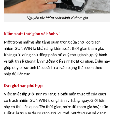
Nguyên tắc kiểm soát hành vi tham gia
Kiểm soát thời gian và hành vi
Một trong những nền tảng quan trọng của chơi có trách
nhiệm SUNWIN là khả năng kiểm soát thời gian tham gia.
Khi người dùng chủ động phân bổ quỹ thời gian hợp lý, hành
vi giải trí sẽ không ảnh hưởng đến sinh hoạt cá nhân. Điều này
giúp duy trì sự tỉnh táo, tránh rơi vào trạng thái cuốn theo
nhịp độ liên tục.
Đặt giới hạn phù hợp
Việc thiết lập giới hạn rõ ràng là biểu hiện thực tế của chơi
có trách nhiệm SUNWIN trong hành vi hằng ngày. Giới hạn
này có thể liên quan đến thời gian, mức độ tham gia hoặc tần
suất giải trí. Khi đã có ranh giới cụ thể, người dùng dễ dàng