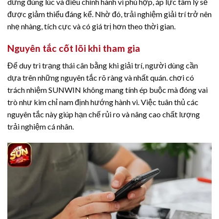
dừng đúng lúc và điều chỉnh hành vi phù hợp, áp lực tâm lý sẽ
được giảm thiểu đáng kể. Nhờ đó, trải nghiệm giải trí trở nên
nhẹ nhàng, tích cực và có giá trị hơn theo thời gian.
Nguyên tắc cốt lõi khi tham gia
Để duy trì trạng thái cân bằng khi giải trí, người dùng cần
dựa trên những nguyên tắc rõ ràng và nhất quán. chơi có
trách nhiệm SUNWIN không mang tính ép buộc mà đóng vai
trò như kim chỉ nam định hướng hành vi. Việc tuân thủ các
nguyên tắc này giúp hạn chế rủi ro và nâng cao chất lượng
trải nghiệm cá nhân.