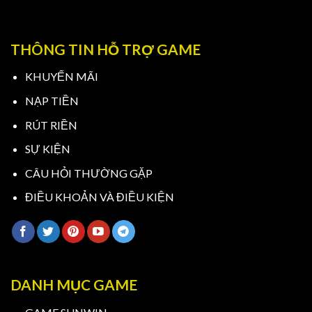
THÔNG TIN HỖ TRỢ GAME
KHUYẾN MÃI
NẠP TIỀN
RÚT RIỀN
SỰ KIỆN
CÂU HỎI THƯỜNG GẶP
ĐIỀU KHOẢN VÀ ĐIỀU KIỆN
DANH MỤC GAME